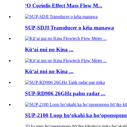
ʻO Coriolis Effect Mass Flow M...
SUP-SDJI Transducer o kēia manawa
Kūʻai nui no Kina ...
Kūʻai nui no Kina ...
SUP-RD906 26GHz pahu radar ...
SUP-2100 Loop hoʻokahi ka hoʻoponopono 
ʻO ka mea hoʻoponopono hōʻike kikohoʻe puka hoʻokahi m