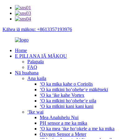
Kāhea iā mākou: +8613357193976
Home
E PILI ANA IĀ MĀKOU
Palapala
FAQ
Nā huahana
Ana kaila
ʻO ka mika kahe o Coriolis
ʻO ka mīkini hoʻoheheʻe mākēneki
ʻO ka ʻike kahe Vortex
ʻO ka mīkini hoʻoheheʻe uila
ʻO ka mīkini kani kani kani
ʻIke wai
Mea Analuhelu Nui
PH sensor a me ka mika
ʻO ka mea ʻike hoʻokele a me ka mika
Oxygen Sensor a Meter