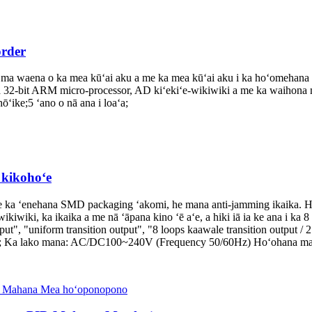
order
na ma waena o ka mea kūʻai aku a me ka mea kūʻai aku i ka hoʻomehana
i ka 32-bit ARM micro-processor, AD kiʻekiʻe-wikiwiki a me ka waihon
ʻike;5 ʻano o nā ana i loaʻa;
 kikohoʻe
 ka ʻenehana SMD packaging ʻakomi, he mana anti-jamming ikaika. Hiki
kiwiki, ka ikaika a me nā ʻāpana kino ʻē aʻe, a hiki iā ia ke ana i ka 
put", "uniform transition output", "8 loops kaawale transition output 
ʻamau; Ka lako mana: AC/DC100~240V (Frequency 50/60Hz) Hoʻoha