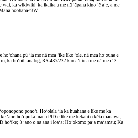
 wai, ka wikiwiki, ka ikaika a me nā ʻāpana kino ʻē aʻe, a me
6V Mana hoohana≤3W
hoʻohana pū ʻia me nā mea ʻike like ʻole, nā mea hoʻouna e
arm, ka hoʻoili analog, RS-485/232 kamaʻilio a me nā mea ʻē
oʻoponopono ponoʻī. Hoʻolālā ʻia ka huahana e like me ka
ho i ke ʻano hoʻopuka mana PID e like me kekahi o kēia manawa,
LED hōʻike; 8 ʻano o nā ana i loaʻa; Hoʻokomo paʻa maʻamau; Ka