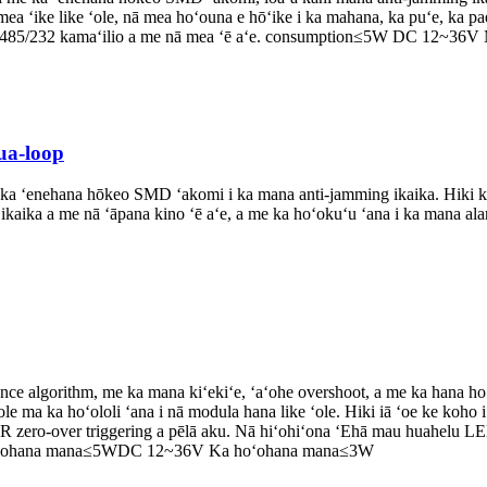
ea ʻike like ʻole, nā mea hoʻouna e hōʻike i ka mahana, ka puʻe, ka pae
, RS-485/232 kamaʻilio a me nā mea ʻē aʻe. consumption≤5W DC 12~3
ua-loop
a ʻenehana hōkeo SMD ʻakomi i ka mana anti-jamming ikaika. Hiki ke 
 ikaika a me nā ʻāpana kino ʻē aʻe, a me ka hoʻokuʻu ʻana i ka mana al
ence algorithm, me ka mana kiʻekiʻe, ʻaʻohe overshoot, a me ka hana h
 ʻole ma ka hoʻololi ʻana i nā modula hana like ʻole. Hiki iā ʻoe ke ko
 SCR zero-over triggering a pēlā aku. Nā hiʻohiʻona ʻEhā mau huahelu 
oʻohana mana≤5WDC 12~36V Ka hoʻohana mana≤3W