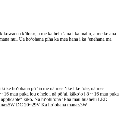
 kikowaena kūloko, a me ka helu ʻana i ka mahu, a me ke ana
a mana nui. Ua hoʻohana piha ka mea hana i ka ʻenehana ma
 ke hoʻohana pū ʻia me nā mea ʻike like ʻole, nā mea
8 ~ 16 mau puka lou e hele i nā pōʻai, kākoʻo i 8 ~ 16 mau puka
/ 2 applicable" kiko. Nā hiʻohiʻona ʻEhā mau huahelu LED
na mana≤5W DC 20~29V Ka hoʻohana mana≤3W