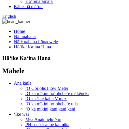
Hoʻomaʻamaʻa
Kāhea iā mā˚ou
English
Home
Nā huahana
Nā Huahana Pūnaewele
Hōʻike Kaʻina Hana
Hōʻike Kaʻina Hana
Māhele
Ana kaila
ʻO Coriolis Flow Meter
ʻO ka mīkini hoʻoheheʻe mākēneki
ʻO ka ʻike kahe Vortex
ʻO ka mīkini hoʻoheheʻe uila
ʻO ka mīkini kani kani kani
ʻIke wai
Mea Analuhelu Nui
PH sensor a me ka mika