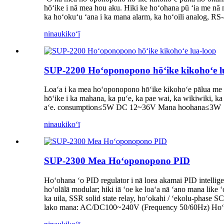
hōʻike i nā mea hou aku. Hiki ke hoʻohana pū ʻia me nā m
ka hoʻokuʻu ʻana i ka mana alarm, ka hoʻoili analog
ninau
kikoʻī
SUP-2200 Hoʻoponopono hōʻike kikohoʻe l
Loaʻa i ka mea hoʻoponopono hōʻike kikohoʻe pālua me k
hōʻike i ka mahana, ka puʻe, ka pae wai, ka wikiwiki, ka
aʻe. consumption≤5W DC 12~36V Mana hoohana≤3W
ninau
kikoʻī
SUP-2300 Mea Hoʻoponopono PID
Hoʻohana ʻo PID regulator i nā loea akamai PID intellig
hoʻolālā modular; hiki iā ʻoe ke loaʻa nā ʻano mana like
ka uila, SSR solid state relay, hoʻokahi / ʻekolu-phase
lako mana: AC/DC100~240V (Frequency 50/60Hz) H