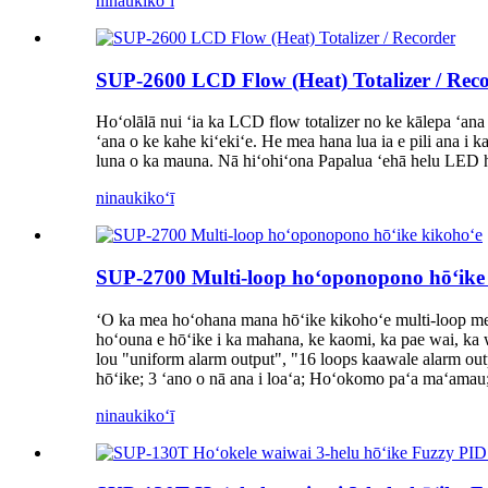
ninau
kikoʻī
SUP-2600 LCD Flow (Heat) Totalizer / Rec
Hoʻolālā nui ʻia ka LCD flow totalizer no ke kālepa ʻa
ʻana o ke kahe kiʻekiʻe. He mea hana lua ia e pili ana 
luna o ka mauna. Nā hiʻohiʻona Papalua ʻehā helu LED hō
ninau
kikoʻī
SUP-2700 Multi-loop hoʻoponopono hōʻike
ʻO ka mea hoʻohana mana hōʻike kikohoʻe multi-loop me
hoʻouna e hōʻike i ka mahana, ke kaomi, ka pae wai, ka wi
lou "uniform alarm output", "16 loops kaawale alarm out
hōʻike; 3 ʻano o nā ana i loaʻa; Hoʻokomo paʻa ma
ninau
kikoʻī