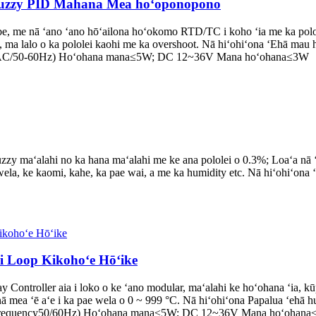
 Fuzzy PID Mahana Mea hoʻoponopono
ube, me nā ʻano ʻano hōʻailona hoʻokomo RTD/TC i koho ʻia me ka polol
ma lalo o ka pololei kaohi me ka overshoot. Nā hiʻohiʻona ʻEhā mau 
 (AC/50-60Hz) Hoʻohana mana≤5W; DC 12~36V Mana hoʻohana≤3W
aʻalahi no ka hana maʻalahi me ke ana pololei o 0.3%; Loaʻa nā ʻano
 wela, ke kaomi, kahe, ka pae wai, a me ka humidity etc. Nā hiʻohiʻo
i Loop Kikohoʻe Hōʻike
y Controller aia i loko o ke ʻano modular, maʻalahi ke hoʻohana ʻia, k
ā mea ʻē aʻe i ka pae wela o 0 ~ 999 °C. Nā hiʻohiʻona Papalua ʻehā 
Frequency50/60Hz) Hoʻohana mana≤5W; DC 12~36V Mana hoʻohan