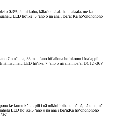
ei o 0.3%; 5 nui koho, kākoʻo i 2-ala hana alaala, me ka
huahelu LED hōʻike; 5 ʻano o nā ana i loaʻa; Ka hoʻonohonoho
 7 o nā ana, 33 mau ʻano hōʻailona hoʻokomo i loaʻa; pili i
na ʻEhā mau helu LED hōʻike; 7 ʻano o nā ana i loaʻa; DC12~36V
ūpono ke kumu kūʻai, pili i nā mīkini ʻoihana māmā, nā umu, nā
huahelu LED hōʻike;5 ʻano o nā ana i loaʻa;Ka hoʻonohonoho
a≤3W