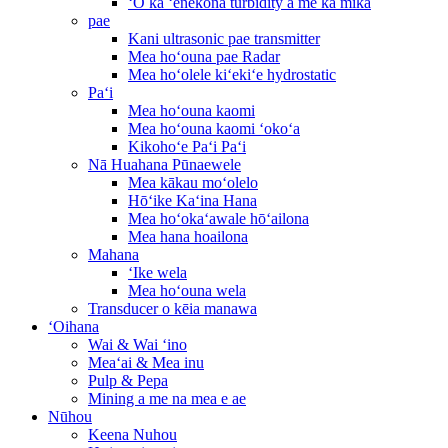
ʻO ka ʻenekona turbidity a me ka mika
pae
Kani ultrasonic pae transmitter
Mea hoʻouna pae Radar
Mea hoʻolele kiʻekiʻe hydrostatic
Paʻi
Mea hoʻouna kaomi
Mea hoʻouna kaomi ʻokoʻa
Kikohoʻe Paʻi Paʻi
Nā Huahana Pūnaewele
Mea kākau moʻolelo
Hōʻike Kaʻina Hana
Mea hoʻokaʻawale hōʻailona
Mea hana hoailona
Mahana
ʻIke wela
Mea hoʻouna wela
Transducer o kēia manawa
ʻOihana
Wai & Wai ʻino
Meaʻai & Mea inu
Pulp & Pepa
Mining a me na mea e ae
Nūhou
Keena Nuhou