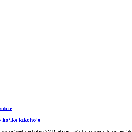
hōʻike kikohoʻe
e ka ʻenehana hōkeo SMD ʻakomi, loaʻa kahi mana anti-jamming ikaika