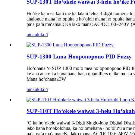
SUP-130T Hoʻokele waiwai 3-helu hōʻike
Hōʻike ka mea kani me ka lālani ʻelua 3-digit numeric t
analogue mana hoʻopuka a hoʻololi mana hoʻopuka hana, 
paʻa paʻa maʻamau; Ka lako mana: AC/DC100~240V
ninau
kikoʻī
SUP-1300 Luna Hooponopono PID Fuzzy
Hoʻohana ʻo SUP-1300 moʻo mea hoʻoponopono PID fuzzy m
ke ana ana o ka hana hana hana quantifiers e like me ka
Mana hoʻohana≤3W
ninau
kikoʻī
SUP-110T Hoʻokele waiwai 3-helu Hoʻokah
ʻO ka hoʻokele waiwai 3-Digit Single-loop Digital Displa
lako hana hoʻokolohua, ka hoʻomehana / hoʻoluʻu a me n
paʻa paʻa maʻamau;Ka lako mana: AC/DC100~240V (