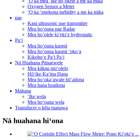
ʻO ka mea ʻike hoʻokele a me ka mika
Oxygen Sensor a Meter
ʻO ka ʻenekona turbidity a me ka mika
pae
Kani ultrasonic pae transmitter
Mea hoʻouna pae Radar
Mea hoʻolele kiʻekiʻe hydrostatic
Paʻi
Mea hoʻouna kaomi
Mea hoʻouna kaomi ʻokoʻa
Kikohoʻe Paʻi Paʻi
Nā Huahana Pūnaewele
Mea kākau moʻolelo
Hōʻike Kaʻina Hana
Mea hoʻokaʻawale hōʻailona
Mea hana hoailona
Mahana
ʻIke wela
Mea hoʻouna wela
Transducer o kēia manawa
Nā huahana hiʻona